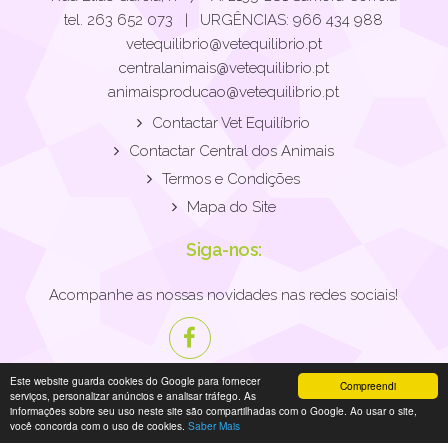
tel. 263 652 073 | URGÊNCIAS: 966 434 988
vetequilibrio@vetequilibrio.pt
centralanimais@vetequilibrio.pt
animaisproducao@vetequilibrio.pt
Contactar Vet Equilíbrio
Contactar Central dos Animais
Termos e Condições
Mapa do Site
Siga-nos:
Acompanhe as nossas novidades nas redes sociais!
Este website guarda cookies do Google para fornecer
Compreendi
serviços, personalizar anúncios e analisar tráfego. As
informações sobre seu uso neste site são compartilhadas com o Google. Ao usar o site,
você concorda com o uso de cookies.
Saber Mais
© 2026 Vetequilíbrio. Todos os direitos reservados.